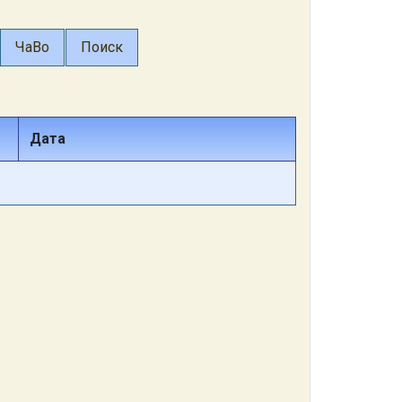
ЧаВо
Поиск
Дата