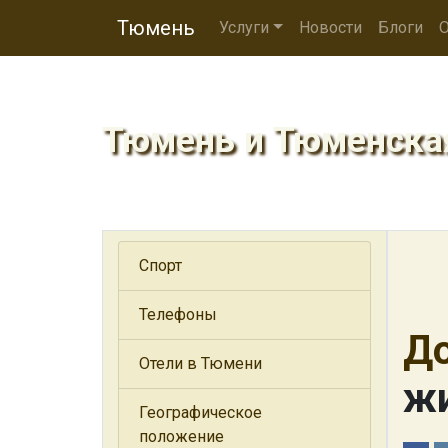
Тюмень
Услуги
Новости
Блоги
О
Тюмень и Тюменска
Спорт
Телефоны
Д
Отели в Тюмени
жи
Географическое
положение