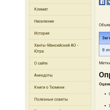
Климат
Население
Объяв
История
Заг
Ханты-Мансийский АО -
В э
Югра
Метк
О сайте
Оп
Анекдоты
Оцени
Книги о Тюмени
Полезные советы