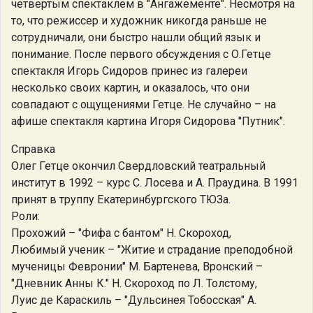
четвертым спектаклем в "Ангажементе". Несмотря на
то, что режиссер и художник никогда раньше не
сотрудничали, они быстро нашли общий язык и
понимание. После первого обсуждения с О.Гетце
спектакля Игорь Сидоров принес из галереи
несколько своих картин, и оказалось, что они
совпадают с ощущениями Гетце. Не случайно – на
афише спектакля картина Игоря Сидорова "Путник".
Справка
Олег Гетце окончил Свердловский театральный
институт в 1992 – курс С. Лосева и А. Праудина. В 1991
принят в труппу Екатеринбургского ТЮЗа.
Роли:
Прохожий – "Фифа с бантом" Н. Скороход,
Любимый ученик – "Житие и страдание преподобной
мученицы Февронии" М. Бартенева, Вронский –
"Дневник Анны К." Н. Скороход по Л. Толстому,
Луис де Караскиль – "Дульсинея Тобосская" А.