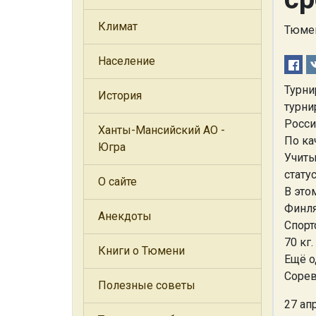
Климат
Тюмен
Население
Турни
История
турни
Росси
Ханты-Мансийский АО -
По ка
Югра
Учиты
стату
О сайте
В это
Финля
Анекдоты
Спорт
70 кг
Книги о Тюмени
Ещё о
Сорев
Полезные советы
27 ап