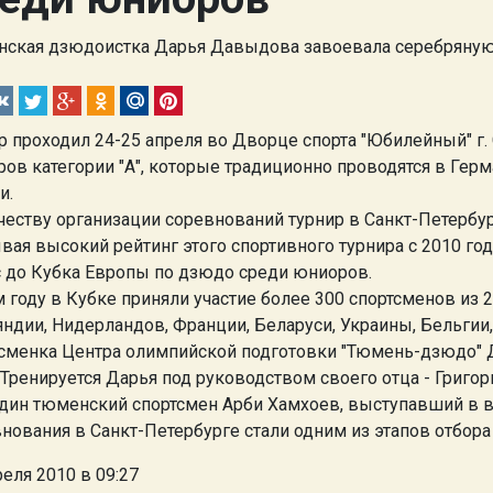
ская дзюдоистка Дарья Давыдова завоевала серебряную
р проходил 24-25 апреля во Дворце спорта "Юбилейный" г. 
ров категории "А", которые традиционно проводятся в Герм
и.
честву организации соревнований турнир в Санкт-Петербур
вая высокий рейтинг этого спортивного турнира с 2010 го
с до Кубка Европы по дзюдо среди юниоров.
м году в Кубке приняли участие более 300 спортсменов из 2
ндии, Нидерландов, Франции, Беларуси, Украины, Бельгии,
сменка Центра олимпийской подготовки "Тюмень-дзюдо" 
. Тренируется Дарья под руководством своего отца - Григо
дин тюменский спортсмен Арби Хамхоев, выступавший в вес
нования в Санкт-Петербурге стали одним из этапов отбор
реля 2010 в 09:27