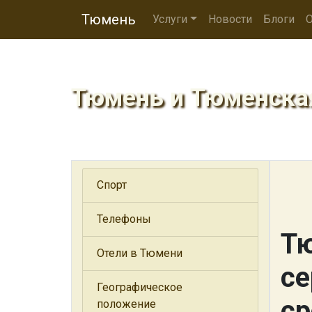
Тюмень
Услуги
Новости
Блоги
О
Тюмень и Тюменска
Спорт
Телефоны
Тю
Отели в Тюмени
се
Географическое
ср
положение