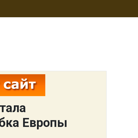
тала
бка Европы