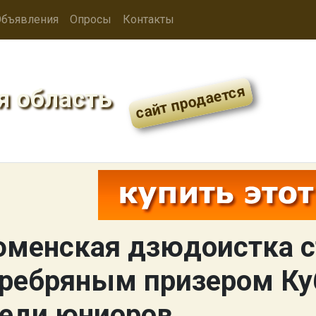
бъявления
Опросы
Контакты
я область
менская дзюдоистка с
ребряным призером Ку
еди юниоров