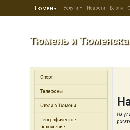
Тюмень
Услуги
Новости
Блоги
О
Тюмень и Тюменска
Спорт
Телефоны
На
Отели в Тюмени
На ул
Географическое
рогат
положение