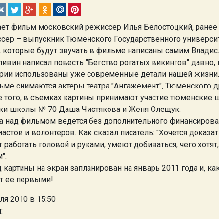
ет фильм московский режиссер Илья Белостоцкий, ранее 
сер – выпускник Тюменского Государственного университ
, которые будут звучать в фильме написаны самим Влади
пивин написал повесть "Бегство рогатых викингов" давно,
рии использованы уже современные детали нашей жизни.
ьме снимаются актеры театра "Ангажемент", Тюменского др
 того, в съемках картины принимают участие тюменские ш
ки школы № 70 Даша Чистякова и Женя Олещук.
а над фильмом ведется без дополнительного финансирован
иастов и волонтеров. Как сказал писатель: "Хочется доказа
 работать головой и руками, умеют добиваться, чего хотят
".
 картины на экран запланирован на январь 2011 года и, к
т ее первыми!
ля 2010 в 15:50
: