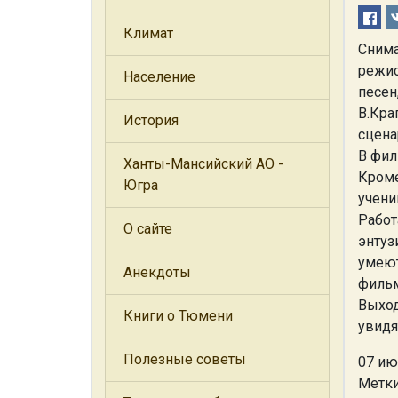
Климат
Снима
режис
Население
песен
В.Кра
История
сцена
В фил
Ханты-Мансийский АО -
Кроме
Югра
учени
Работ
О сайте
энтуз
умеют
Анекдоты
фильм
Выход
Книги о Тюмени
увидя
Полезные советы
07 ию
Метки