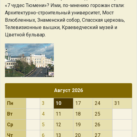
«7 чудес Тюмени»? Ими, по-мнению горожан стали:
Архитектурно-строительный университет, Мост
Влюбленных, Знаменский собор, Спасская церковь,
Телевизионные вышки, Краеведческий музей и
Цветной бульвар.
Август 2026
Пн
3
10
17
24
31
Вт
4
11
18
25
Ср
5
12
19
26
Чт
6
13
20
27